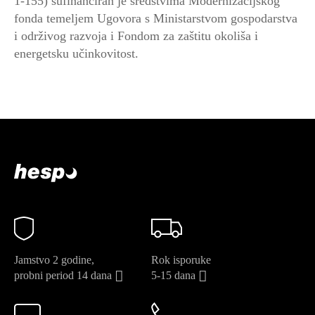
1-155) sufinanciran je sredstvima Modernizacijskog
fonda temeljem Ugovora s Ministarstvom gospodarstva
i održivog razvoja i Fondom za zaštitu okoliša i
energetsku učinkovitost.
Jamstvo 2 godine,
Rok isporuke
probni period 14 dana
5-15 dana