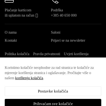
Plaćanje karticom
Podrška
ili uplatom na račun
+385 40 650 000
O nama
Saloni
Kontakt
Prijavi se na newsletter
Politika kolačića
Pravila privatnosti
Uvjeti korištenja
Postavke kolačića
Izjava o pristupačnosti
Održivost
Koristimo kolačiće neophodne za rad stranica te kolačiće za
Opći uvjeti veleprodaja
mjerenje korištenja stranica i oglašavanje. Pročitajte više o
našem
korištenju kolačića
.
Postavke kolačića
Prihvaćam sve kolačiće