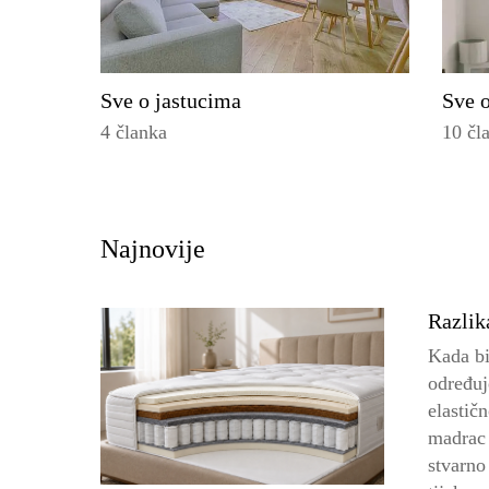
Sve o jastucima
Sve o
4 članka
10 čl
Najnovije
Razlik
Kada bi
određuj
elastič
madrac 
stvarno