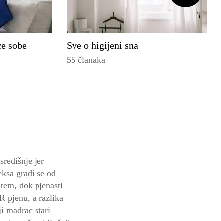
će sobe
Sve o higijeni sna
55 članaka
središnje jer
eksa gradi se od
utem, dok pjenasti
R pjenu, a razlika
ji madrac stari