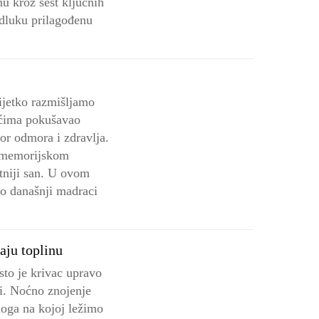
u kroz šest ključnih
 odluku prilagođenu
ijetko razmišljamo
jećima pokušavao
vor odmora i zdravlja.
i memorijskom
etniji san. U ovom
to današnji madraci
aju toplinu
sto je krivac upravo
di. Noćno znojenje
loga na kojoj ležimo