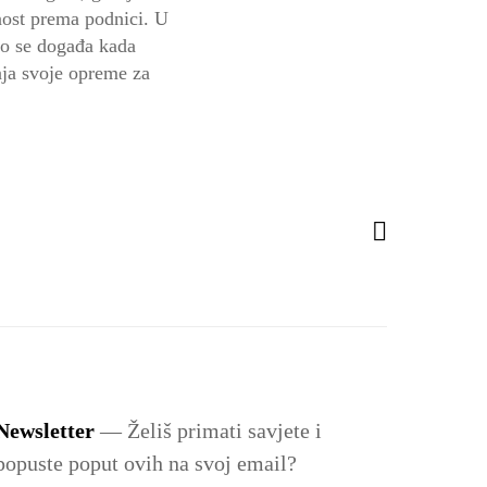
̌nost prema podnici. U
to se događa kada
anja svoje opreme za
Newsletter
— Želiš primati savjete i
popuste poput ovih na svoj email?