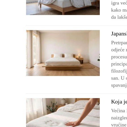
igra ve
kako ma
da lakš
Japans
Pretrpa
odjeće 
procesu
princip
filozof
san. U 
spavanj
Koja j
Većina
naizgle
vrućin