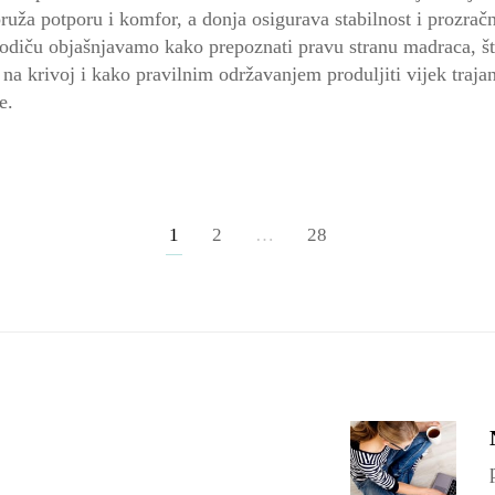
pruža potporu i komfor, a donja osigurava stabilnost i prozrac
diču objašnjavamo kako prepoznati pravu stranu madraca, š
 na krivoj i kako pravilnim održavanjem produljiti vijek traj
e.
1
2
…
28