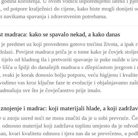
 godina korištenja. U ovom vodiču uspoređujemo lateks i pjen
ja, od potpore kralježnici do cijene, kako biste mogli donijeti
im navikama spavanja i zdravstvenim potrebama.
st madraca: kako se spavalo nekad, a kako danas
je predmet uz koji provedemo gotovo trećinu života, a ipak r
dolazi. Povijest madraca priča je o tome kako je čovjek stol
i tijelo od hladnog tla i pretvoriti spavanje iz puke nužde u iz
 lišća u špilji do današnjih madraca s džepićastom jezgrom 
 svaki je korak donosio bolju potporu, veću higijenu i kvalit
vodimo vas kroz ključne faze te evolucije i objašnjavamo zaš
nadmašuju sve što je čovječanstvo prije imalo.
znojenje i madrac: koji materijali hlade, a koji zadržav
 u znoju usred noći ne mora značiti da je u sobi prevruće. Če
 odnosno materijal koji zadržava toplinu umjesto da je odvo
san, kvari kvalitetu odmora i tjera nas da se prevrćemo, a pod