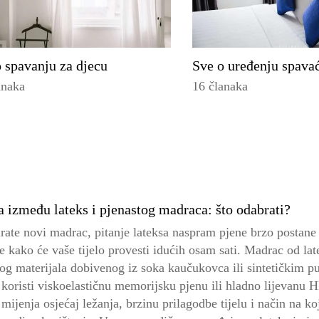
 spavanju za djecu
Sve o uređenju spava
anaka
16 članaka
a između lateks i pjenastog madraca: što odabrati?
rate novi madrac, pitanje lateksa naspram pjene brzo postane 
e kako će vaše tijelo provesti idućih osam sati. Madrac od lat
nog materijala dobivenog iz soka kaučukovca ili sintetičkim p
koristi viskoelastičnu memorijsku pjenu ili hladno lijevanu H
 mijenja osjećaj ležanja, brzinu prilagodbe tijelu i način na ko