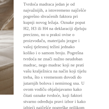
Tvrdoća madraca jedan je od
najvažnijih, a istovremeno najčešće
pogrešno shvaćenih faktora pri
kupnji novog ležaja. Oznake poput
H2, H3 ili H4 na deklaraciji djeluju
precizno, no u praksi ovise o
proizvođaču, materijalu jezgre i
vašoj tjelesnoj težini jednako
koliko i o samom broju. Pogrešna
tvrdoća ne znači nužno neudoban
madrac, nego madrac koji ne prati
vašu kralježnicu na način koji tijelu
treba, što s vremenom dovodi do
jutarnjih bolova i nemirnog sna. U
ovom vodiču objašnjavamo kako
čitati oznake tvrdoće, koji faktori
stvarno određuju pravi izbor i kako
izbjeći najčešće pogreške prilikom