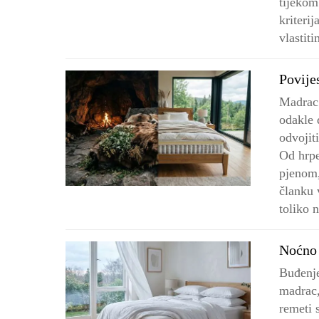
tijekom
kriteri
vlastit
Povije
Madrac 
odakle 
odvojit
Od hrpe
pjenom,
članku 
toliko 
Noćno 
Buđenje
madrac,
remeti 