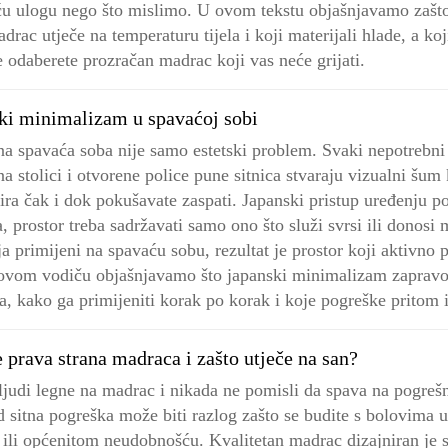
ću ulogu nego što mislimo. U ovom tekstu objašnjavamo zašto
drac utječe na temperaturu tijela i koji materijali hlade, a koj
e odaberete prozračan madrac koji vas neće grijati.
ki minimalizam u spavaćoj sobi
na spavaća soba nije samo estetski problem. Svaki nepotrebn
na stolici i otvorene police pune sitnica stvaraju vizualni šum
ira čak i dok pokušavate zaspati. Japanski pristup uređenju p
a, prostor treba sadržavati samo ono što služi svrsi ili donosi 
ija primijeni na spavaću sobu, rezultat je prostor koji aktivno 
ovom vodiču objašnjavamo što japanski minimalizam zapravo
a, kako ga primijeniti korak po korak i koje pogreške pritom i
e prava strana madraca i zašto utječe na san?
 ljudi legne na madrac i nikada ne pomisli da spava na pogrešn
d sitna pogreška može biti razlog zašto se budite s bolovima 
e ili općenitom neudobnošću. Kvalitetan madrac dizajniran je