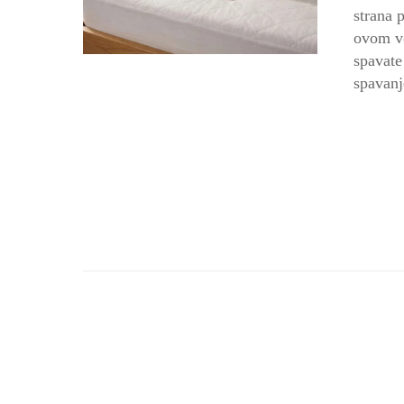
strana 
ovom vo
spavate
spavanj