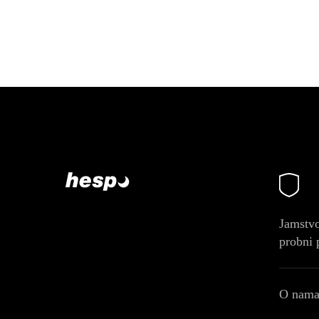
Jamstvo
probni 
O nam