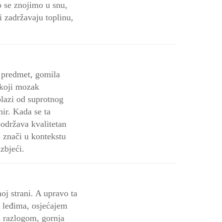
 se znojimo u snu,
i zadržavaju toplinu,
i predmet, gomila
 koji mozak
olazi od suprotnog
mir. Kada se ta
podržava kvalitetan
 znači u kontekstu
zbjeći.
oj strani. A upravo ta
u leđima, osjećajem
 s razlogom, gornja