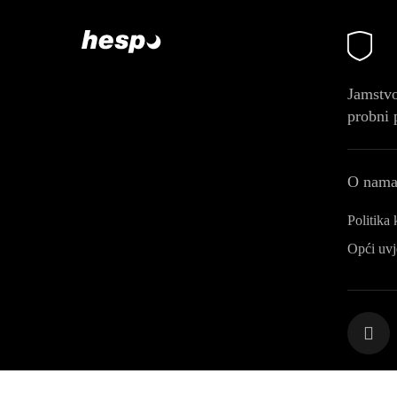
Prijavi se
Već imaš korisnički račun?
Jamstvo
probni 
O nam
Politika 
Opći uvj