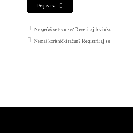
Prijavi se
Resetiraj lozinku
Ne sjećaš se lozinke?
Registriraj se
Nemaš korisnički račun?
Registriraj se