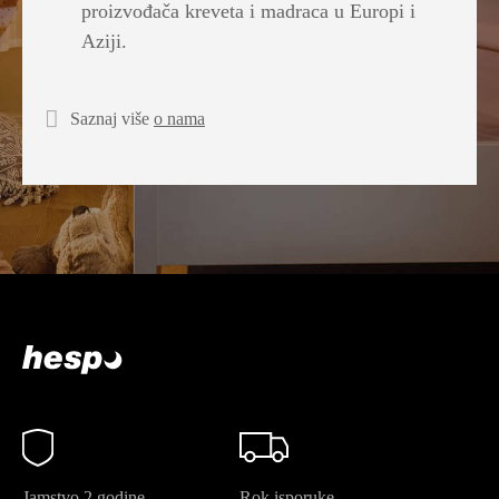
proizvođača kreveta i madraca u Europi i
Aziji.
Saznaj više
o nama
Jamstvo 2 godine,
Rok isporuke