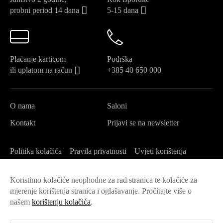
probni period 14 dana
5-15 dana
Plaćanje karticom
Podrška
ili uplatom na račun
+385 40 650 000
O nama
Saloni
Kontakt
Prijavi se na newsletter
Politika kolačića
Pravila privatnosti
Uvjeti korištenja
Postavke kolačića
Izjava o pristupačnosti
Održivost
Koristimo kolačiće neophodne za rad stranica te kolačiće za
Opći uvjeti veleprodaja
mjerenje korištenja stranica i oglašavanje. Pročitajte više o
našem
korištenju kolačića
.