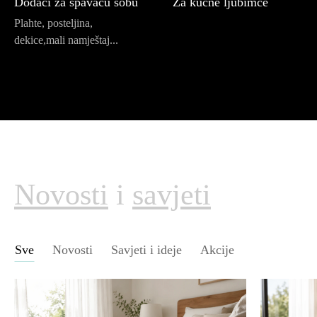
Dodaci za spavaću sobu
Za kućne ljubimce
Plahte, posteljina,
dekice,mali namještaj...
Novosti
i
savjeti
Sve
Novosti
Savjeti i ideje
Akcije