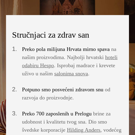
rođendan!
madraca?
vrijeme je za udobnost koja se osjeti
dvije lokac
što odabrat
Stručnjaci za zdrav san
1.
Preko pola milijuna Hrvata mirno spava
na
našim proizvodima. Najbolji hrvatski
hoteli
odabiru Hespo
. Isprobaj madrace i krevete
uživo u našim
salonima snova
.
2.
Potpuno smo posvećeni zdravom snu
od
razvoja do proizvodnje.
3.
Preko 700 zaposlenih u Prelogu
brine za
udobnost i kvalitetu tvog sna. Dio smo
švedske korporacije
Hilding Anders
, vodećeg