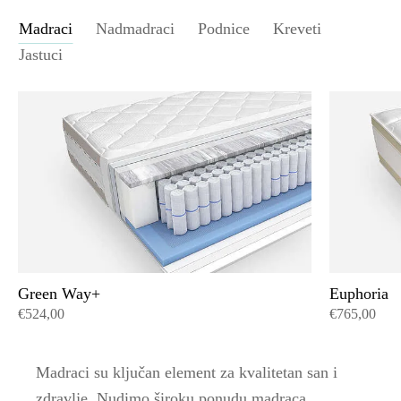
Madraci
Nadmadraci
Podnice
Kreveti
Jastuci
Green Way+
Euphoria
€524,00
€765,00
Madraci su ključan element za kvalitetan san i
zdravlje. Nudimo široku ponudu madraca