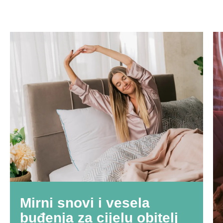
Mirni snovi i vesela
buđenja za cijelu obitelj