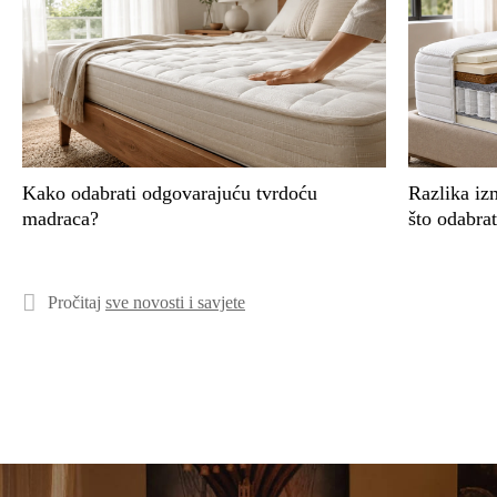
Kako odabrati odgovarajuću tvrdoću
Razlika iz
madraca?
što odabrat
Pročitaj
sve novosti i savjete
Rijeka spava bolje - Hespo salon slavi
Kako odabrati odgovarajuću tvrdoću
Rođendansko slavlje u Hespo salonu Zadar –
Split spav
Razlika iz