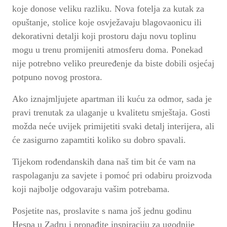
koje donose veliku razliku. Nova fotelja za kutak za
opuštanje, stolice koje osvježavaju blagovaonicu ili
dekorativni detalji koji prostoru daju novu toplinu
mogu u trenu promijeniti atmosferu doma. Ponekad
nije potrebno veliko preuređenje da biste dobili osjećaj
potpuno novog prostora.
Ako iznajmljujete apartman ili kuću za odmor, sada je
pravi trenutak za ulaganje u kvalitetu smještaja. Gosti
možda neće uvijek primijetiti svaki detalj interijera, ali
će zasigurno zapamtiti koliko su dobro spavali.
Tijekom rođendanskih dana naš tim bit će vam na
raspolaganju za savjete i pomoć pri odabiru proizvoda
koji najbolje odgovaraju vašim potrebama.
Posjetite nas, proslavite s nama još jednu godinu
Hespa u Zadru i pronađite inspiraciju za ugodnije